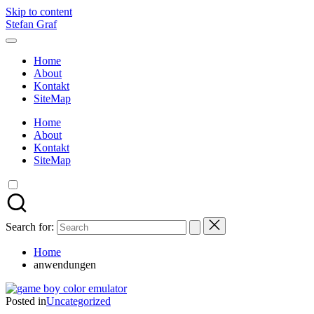
Skip to content
Stefan Graf
Home
About
Kontakt
SiteMap
Home
About
Kontakt
SiteMap
Search for:
Home
anwendungen
Posted in
Uncategorized