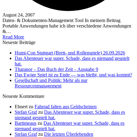
August 24, 2007
Daten- & Dokumenten-Management Tool In meinem Beitrag
Portable Anwendungen habe ich über verschiedene Anwendungen
&…
Read More
Neueste Beiträge
Humi-Con Stuttgart (Brett- und Rollenspiele) 26.09.2026
Das Abenteuer war super. Schade, dass es niemand gespielt
hat.
Tharanor – Das Buch der Zeit – Ausgabe 9
Das Ewige Spiel ist zu Ende — was bleibt, und was kommt?
Gesellschaft und Politik: Mehr als nur
Ressourcenmanagement
Neueste Kommentare
Ehnert
zu
Fahrrad falten aus Geldscheinen
Stefan Graf
zu
Das Abenteuer war super. Schade, dass es
niemand gespielt hat.
Bartimeaus
zu
Das Abenteuer war super. Schade, dass es
niemand gespielt hat.
Stefan Graf
zu
Die letzten Überlebenden