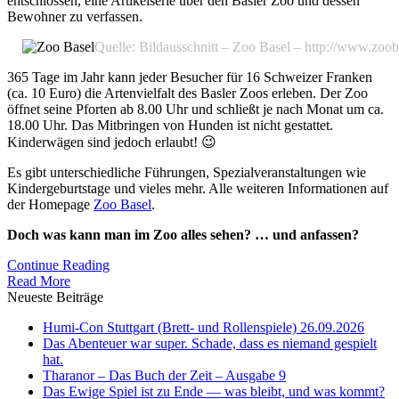
entschlossen, eine Artikelserie über den Basler Zoo und dessen
Bewohner zu verfassen.
Quelle: Bildausschnitt – Zoo Basel – http://www.zoob
365 Tage im Jahr kann jeder Besucher für 16 Schweizer Franken
(ca. 10 Euro) die Artenvielfalt des Basler Zoos erleben. Der Zoo
öffnet seine Pforten ab 8.00 Uhr und schließt je nach Monat um ca.
18.00 Uhr. Das Mitbringen von Hunden ist nicht gestattet.
Kinderwägen sind jedoch erlaubt! 😉
Es gibt unterschiedliche Führungen, Spezialveranstaltungen wie
Kindergeburtstage und vieles mehr. Alle weiteren Informationen auf
der Homepage
Zoo Basel
.
Doch was kann man im Zoo alles sehen? … und anfassen?
Continue Reading
Read More
Neueste Beiträge
Humi-Con Stuttgart (Brett- und Rollenspiele) 26.09.2026
Das Abenteuer war super. Schade, dass es niemand gespielt
hat.
Tharanor – Das Buch der Zeit – Ausgabe 9
Das Ewige Spiel ist zu Ende — was bleibt, und was kommt?