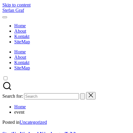
Skip to content
Stefan Graf
Home
About
Kontakt
SiteMap
Home
About
Kontakt
SiteMap
Search for:
Home
event
Posted in
Uncategorized