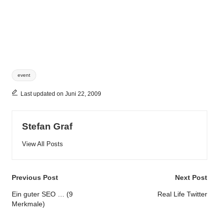
Tags:
event
Last updated on Juni 22, 2009
Stefan Graf
View All Posts
Post
Previous Post
Next Post
navigation
Ein guter SEO … (9
Real Life Twitter
Merkmale)