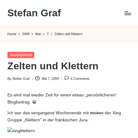
Stefan Graf
Skip
to
content
Home
2009
Mai
7
Zelten und Klettern
Posted
Uncategorized
in
Zelten und Klettern
By
Stefan Graf
Mai 7, 2009
6 Comments
Posted
by
Es wird mal wieder Zeit für einen etwas „persönlicheren“
Blogbeitrag. 😀
Ich war das vergangene Wochenende mit
meiner
der Xing
Gruppe „Klettern“ in der fränkischen Jura.