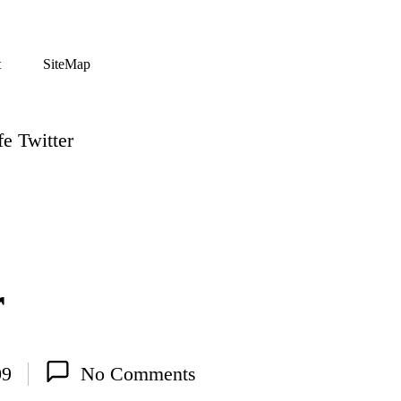
t
SiteMap
fe Twitter
r
09
No Comments