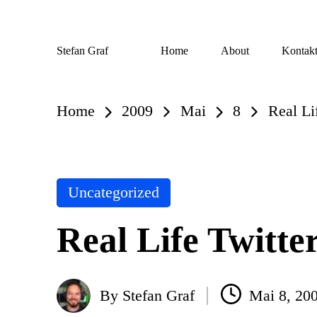
Skip
Stefan Graf
Home
About
Kontak
to
content
Home
2009
Mai
8
Real Li
Posted
Uncategorized
in
Real Life Twitte
By
Stefan Graf
Mai 8, 20
Posted