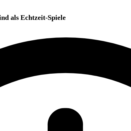
nd als Echtzeit-Spiele