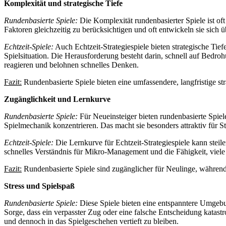
Komplexität und strategische Tiefe
Rundenbasierte Spiele:
Die Komplexität rundenbasierter Spiele ist oft 
Faktoren gleichzeitig zu berücksichtigen und oft entwickeln sie sich 
Echtzeit-Spiele:
Auch Echtzeit-Strategiespiele bieten strategische Tief
Spielsituation. Die Herausforderung besteht darin, schnell auf Bedrohu
reagieren und belohnen schnelles Denken.
Fazit:
Rundenbasierte Spiele bieten eine umfassendere, langfristige str
Zugänglichkeit und Lernkurve
Rundenbasierte Spiele:
Für Neueinsteiger bieten rundenbasierte Spiele
Spielmechanik konzentrieren. Das macht sie besonders attraktiv für St
Echtzeit-Spiele:
Die Lernkurve für Echtzeit-Strategiespiele kann steil
schnelles Verständnis für Mikro-Management und die Fähigkeit, viele A
Fazit:
Rundenbasierte Spiele sind zugänglicher für Neulinge, während E
Stress und Spielspaß
Rundenbasierte Spiele:
Diese Spiele bieten eine entspanntere Umgebun
Sorge, dass ein verpasster Zug oder eine falsche Entscheidung katastro
und dennoch in das Spielgeschehen vertieft zu bleiben.