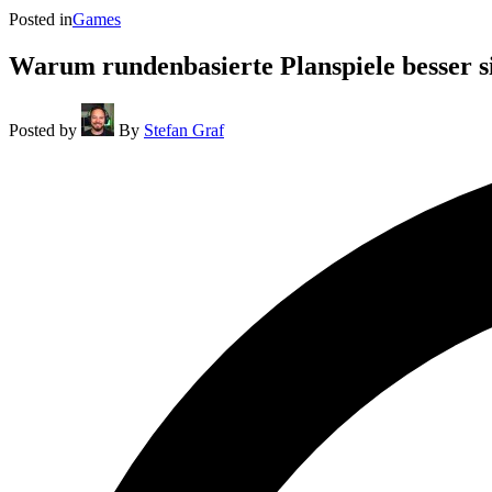
Posted in
Games
Warum rundenbasierte Planspiele besser si
Posted by
By
Stefan Graf