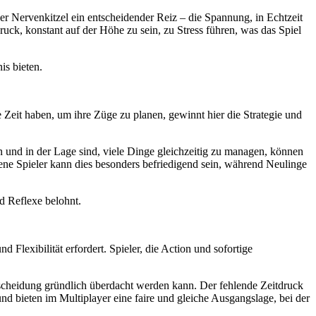
ser Nervenkitzel ein entscheidender Reiz – die Spannung, in Echtzeit
uck, konstant auf der Höhe zu sein, zu Stress führen, was das Spiel
is bieten.
e Zeit haben, um ihre Züge zu planen, gewinnt hier die Strategie und
en und in der Lage sind, viele Dinge gleichzeitig zu managen, können
hrene Spieler kann dies besonders befriedigend sein, während Neulinge
nd Reflexe belohnt.
Flexibilität erfordert. Spieler, die Action und sofortige
Entscheidung gründlich überdacht werden kann. Der fehlende Zeitdruck
nd bieten im Multiplayer eine faire und gleiche Ausgangslage, bei der