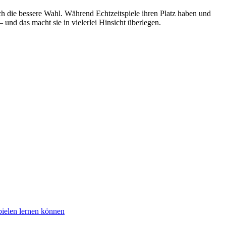
tlich die bessere Wahl. Während Echtzeitspiele ihren Platz haben und
– und das macht sie in vielerlei Hinsicht überlegen.