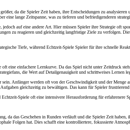
größer, da die Spieler Zeit haben, ihre Entscheidungen zu analysieren un
über eine lange Zeitspanne, was zu tieferen und befriedigenderen strate
e, jedoch auf eine andere Art. Hier müssen Spieler ihre Strategie oft sp
ngen zu reagieren und gleichzeitig langfristige Ziele zu verfolgen. Dies
ategische Tiefe, während Echtzeit-Spiele Spieler für ihre schnelle Reakt
 oft eine einfachere Lernkurve. Da das Spiel nicht unter Zeitdruck ste
rategiefans, die Wert auf Detailgenauigkeit und schrittweises Lernen le
er sein. Anfänger werden oft von der Geschwindigkeit und der Menge an
ufgaben gleichzeitig zu bewältigen. Das kann für Spieler frustrierend 
chtzeit-Spiele oft eine intensivere Herausforderung für erfahrenere Sp
g, da das Geschehen in Runden verläuft und die Spieler Zeit haben, ihr
phale Folgen hat. Dies schafft eine kontrolliertere, fokussierte Atmosp